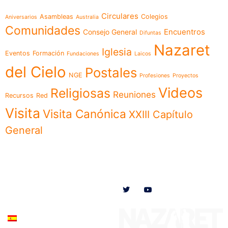
Circulares
Asambleas
Colegios
Aniversarios
Australia
Comunidades
Encuentros
Consejo General
Difuntas
Nazaret
Iglesia
Eventos
Formación
Fundaciones
Laicos
del Cielo
Postales
NGE
Profesiones
Proyectos
Videos
Religiosas
Reuniones
Recursos
Red
Visita
Visita Canónica
XXIII Capítulo
General
Menú
Síguenos en
Noticias
Somos
Obras
Documentos
Participa
Español