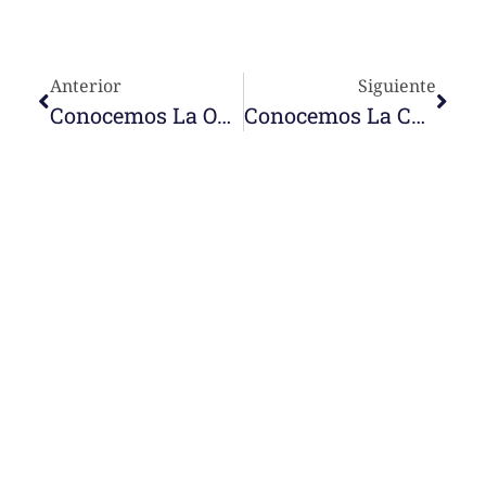
Anterior
Siguiente
Conocemos La Obra De U.E. P. Victor Iriarte En Punto Fijo
Conocemos La Comunidad Y Obra Nazaret En Lambaré (Paraguay)
e-learning
Temáticas