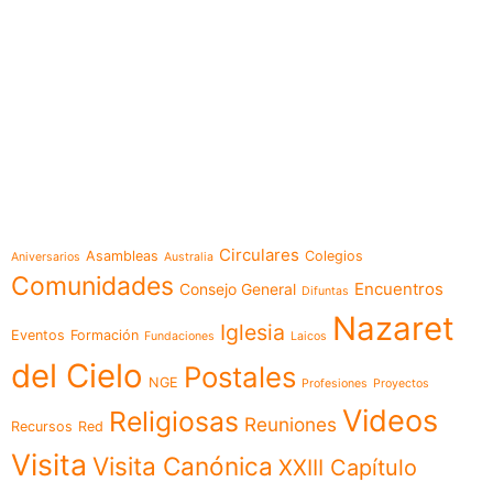
e-learning
Temáticas
Circulares
Asambleas
Colegios
Aniversarios
Australia
Comunidades
Encuentros
Consejo General
Difuntas
Nazaret
Iglesia
Eventos
Formación
Fundaciones
Laicos
del Cielo
Postales
NGE
Profesiones
Proyectos
Videos
Religiosas
Reuniones
Recursos
Red
Visita
Visita Canónica
XXIII Capítulo