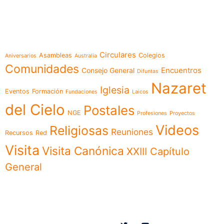
e-learning
Temáticas
Circulares
Asambleas
Colegios
Aniversarios
Australia
Comunidades
Encuentros
Consejo General
Difuntas
Nazaret
Iglesia
Eventos
Formación
Fundaciones
Laicos
del Cielo
Postales
NGE
Profesiones
Proyectos
Videos
Religiosas
Reuniones
Recursos
Red
Visita
Visita Canónica
XXIII Capítulo
General
Menú
Síguenos en
Noticias
Somos
Obras