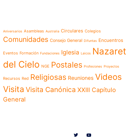
Temáticas
Circulares
Asambleas
Colegios
Aniversarios
Australia
Comunidades
Encuentros
Consejo General
Difuntas
Nazaret
Iglesia
Eventos
Formación
Fundaciones
Laicos
del Cielo
Postales
NGE
Profesiones
Proyectos
Videos
Religiosas
Reuniones
Recursos
Red
Visita
Visita Canónica
XXIII Capítulo
General
Menú
Síguenos en
Noticias
Somos
Obras