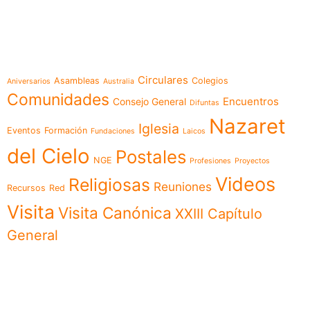
e-learning
Temáticas
Circulares
Asambleas
Colegios
Aniversarios
Australia
Comunidades
Encuentros
Consejo General
Difuntas
Nazaret
Iglesia
Eventos
Formación
Fundaciones
Laicos
del Cielo
Postales
NGE
Profesiones
Proyectos
Videos
Religiosas
Reuniones
Recursos
Red
Visita
Visita Canónica
XXIII Capítulo
General
Menú
Síguenos en
Noticias
Somos