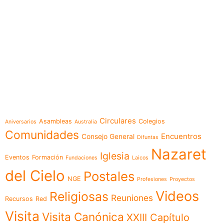
e-learning
Temáticas
Circulares
Asambleas
Colegios
Aniversarios
Australia
Comunidades
Encuentros
Consejo General
Difuntas
Nazaret
Iglesia
Eventos
Formación
Fundaciones
Laicos
del Cielo
Postales
NGE
Profesiones
Proyectos
Videos
Religiosas
Reuniones
Recursos
Red
Visita
Visita Canónica
XXIII Capítulo