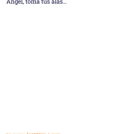
Ángel, toma tus alas…
e-learning
Noticias
Venezuela después del t
esperanza también se r
Temáticas
la escuela
Mensaje de la Madre Gen