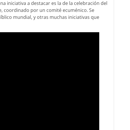
a iniciativa a destacar es la de la celebración del
re, coordinado por un comité ecuménico. Se
blico mundial, y otras muchas iniciativas que