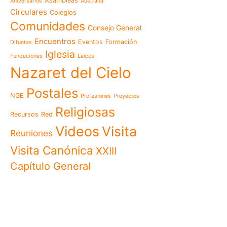
Asambleas
Aniversarios
Australia
memoria es hacernos p
Circulares
Colegios
Las Misioneras Hijas de
Comunidades
Consejo General
Familia de Nazaret cel
aniversario de su funda
Encuentros
Eventos
Formación
Difuntas
llamado a vivir la memo
Iglesia
Fundaciones
Laicos
Misioneras de Nazaret p
Nazaret del Cielo
Encuentro Nacional de 
Pastoral Vocacional 20
Postales
NGE
Profesiones
Proyectos
Nazaret en Camerún: e
transforma vidas desde 
Religiosas
Recursos
Red
cuidado
Videos
Visita
125 años de un legado q
Reuniones
El eco del Papa León XIV
Visita Canónica
XXIII
visita histórica que des
Capítulo General
en Camerún
Encuentro Nacional del
Nazaret 2026: vivir el Ev
cotidiana