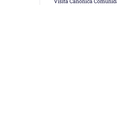
Visita Canónica Comunid
Menú
erremoto: la
Noticias
Somos
econstruye desde
Obras
Documentos
eral: «Habitar la
Participa