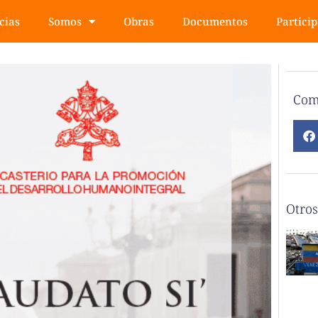
cias
Somos
Obras
Documentos
Partici
Com
Otros