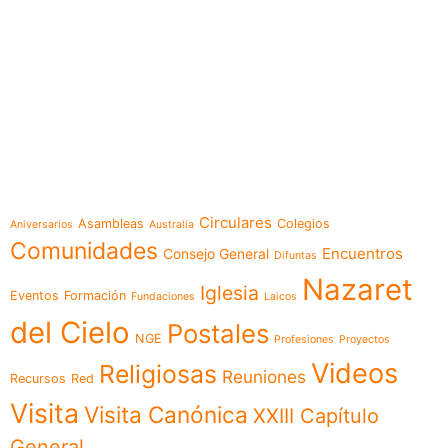
e-learning
Temáticas
Circulares
Asambleas
Colegios
Aniversarios
Australia
Comunidades
Encuentros
Consejo General
Difuntas
Nazaret
Iglesia
Eventos
Formación
Fundaciones
Laicos
del Cielo
Postales
NGE
Profesiones
Proyectos
Videos
Religiosas
Reuniones
Recursos
Red
Visita
Visita Canónica
XXIII Capítulo
General