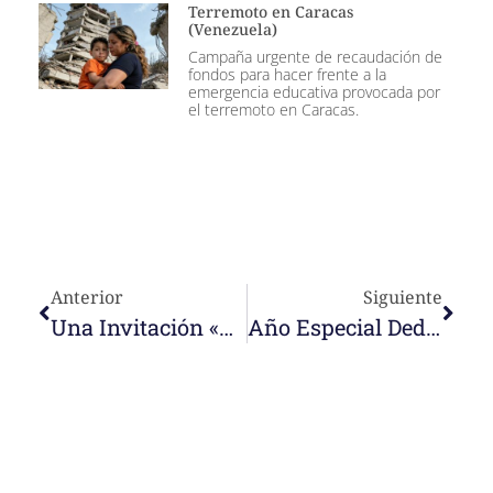
Terremoto en Caracas
(Venezuela)
Campaña urgente de recaudación de
fondos para hacer frente a la
emergencia educativa provocada por
el terremoto en Caracas.
Anterior
Siguiente
Una Invitación «A La Escucha De La Palabra». M. Cecilia Comenta Las Lecturas Del Domingo ¡No Te Lo Pierdas!
Año Especial Dedicado A La «Laudato Sí»