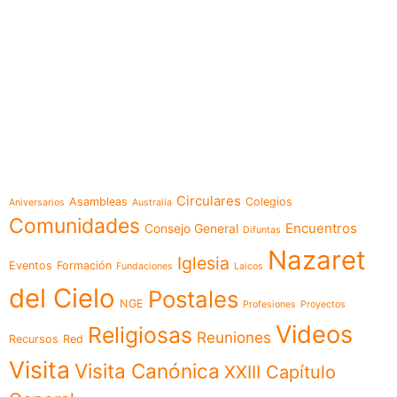
e-learning
Temáticas
Circulares
Asambleas
Colegios
Aniversarios
Australia
Comunidades
Encuentros
Consejo General
Difuntas
Nazaret
Iglesia
Eventos
Formación
Fundaciones
Laicos
del Cielo
Postales
NGE
Profesiones
Proyectos
Videos
Religiosas
Reuniones
Recursos
Red
Visita
Visita Canónica
XXIII Capítulo