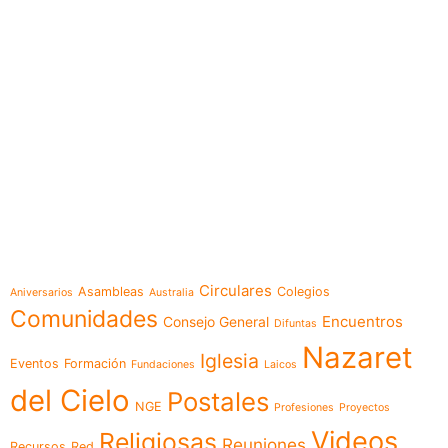
e-learning
Temáticas
Circulares
Asambleas
Colegios
Aniversarios
Australia
Comunidades
Encuentros
Consejo General
Difuntas
Nazaret
Iglesia
Eventos
Formación
Fundaciones
Laicos
del Cielo
Postales
NGE
Profesiones
Proyectos
Videos
Religiosas
Reuniones
Recursos
Red