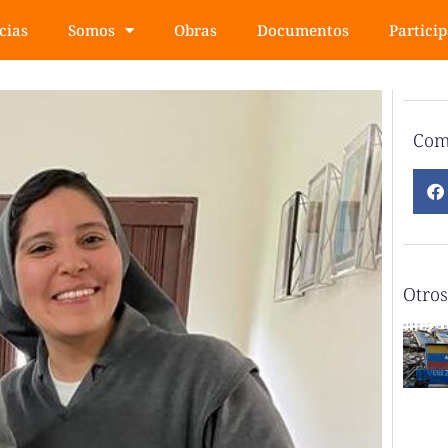
cias
Somos
Obras
Documentos
Partici
Com
Otros