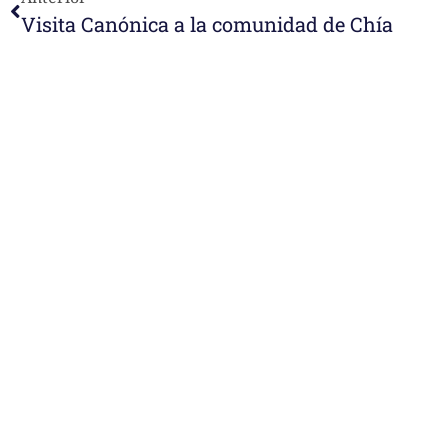
Visita Canónica a la comunidad de Chía
e-learning
Noticias
Venezuela después del t
esperanza también se r
Temáticas
la escuela