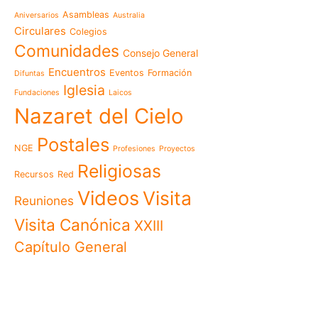
Mensaje de la Madre Gen
Asambleas
Aniversarios
Australia
memoria es hacernos p
Circulares
Colegios
Las Misioneras Hijas de
Comunidades
Consejo General
Familia de Nazaret cel
aniversario de su funda
Encuentros
Eventos
Formación
Difuntas
llamado a vivir la memo
Iglesia
Fundaciones
Laicos
Misioneras de Nazaret p
Nazaret del Cielo
Encuentro Nacional de 
Pastoral Vocacional 20
Postales
NGE
Profesiones
Proyectos
Nazaret en Camerún: e
transforma vidas desde 
Religiosas
Recursos
Red
cuidado
Videos
Visita
125 años de un legado q
Reuniones
El eco del Papa León XIV
Visita Canónica
XXIII
visita histórica que des
Capítulo General
en Camerún
Encuentro Nacional del
Nazaret 2026: vivir el Ev
cotidiana