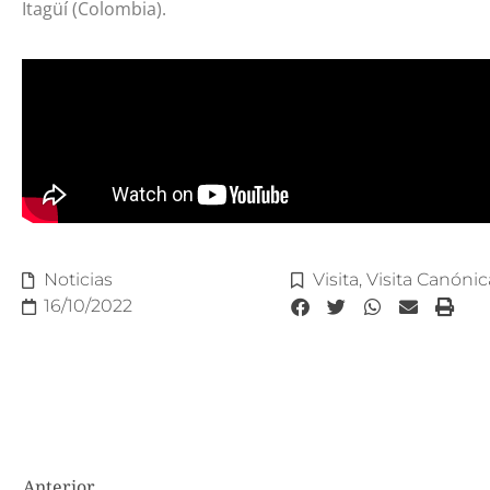
Itagüí (Colombia).
Noticias
Visita
,
Visita Canónic
16/10/2022
Anterior