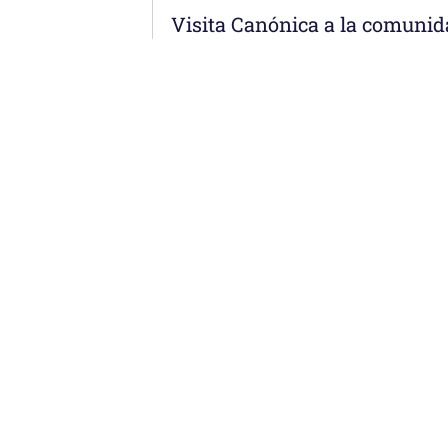
Visita Canónica a la comunida
Menú
erremoto: la
Noticias
Somos
econstruye desde
Obras
Documentos