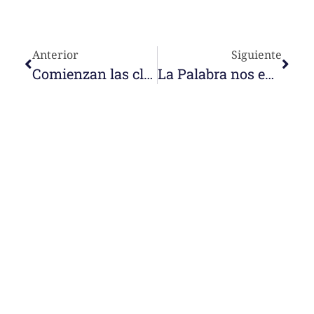
Anterior
Siguiente
Comienzan las clases en Naroman Esperansa (Timor-Leste). ¡Bienvenidos!
La Palabra nos encuentra. Junioras Nazaret 2020
e-learning
Temáticas