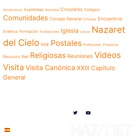
Circulares
Asambleas
Colegios
Aniversarios
Australia
Comunidades
Encuentros
Consejo General
Difuntas
Nazaret
Iglesia
Eventos
Formación
Fundaciones
Laicos
del Cielo
Postales
NGE
Profesiones
Proyectos
Videos
Religiosas
Reuniones
Recursos
Red
Visita
Visita Canónica
XXIII Capítulo
General
Menú
Síguenos en
Noticias
Somos
Obras
Documentos
Participa
Español