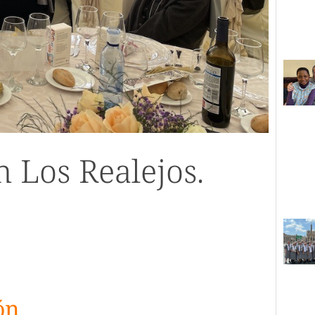
n Los Realejos.
ón