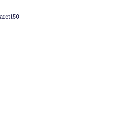
aret150
Menú
erremoto: la
Noticias
Somos
econstruye desde