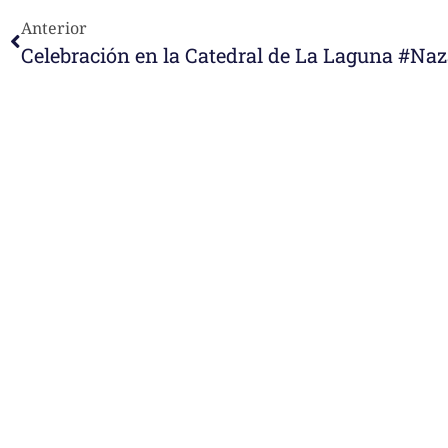
Anterior
Celebración en la Catedral de La Laguna #Naz
e-learning
Noticias
Venezuela después del t
esperanza también se r