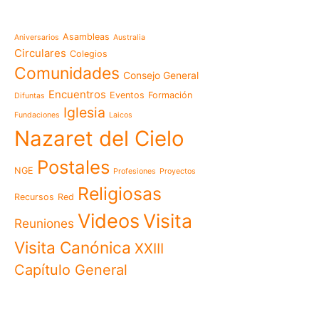
Temáticas
la escuela
Mensaje de la Madre Gen
Asambleas
Aniversarios
Australia
memoria es hacernos p
Circulares
Colegios
Las Misioneras Hijas de
Comunidades
Consejo General
Familia de Nazaret cel
aniversario de su funda
Encuentros
Eventos
Formación
Difuntas
llamado a vivir la memo
Iglesia
Fundaciones
Laicos
Misioneras de Nazaret p
Nazaret del Cielo
Encuentro Nacional de 
Pastoral Vocacional 20
Postales
NGE
Profesiones
Proyectos
Nazaret en Camerún: e
transforma vidas desde 
Religiosas
Recursos
Red
cuidado
Videos
Visita
125 años de un legado q
Reuniones
El eco del Papa León XIV
Visita Canónica
XXIII
visita histórica que des
Capítulo General
en Camerún
Encuentro Nacional del
Nazaret 2026: vivir el Ev
cotidiana