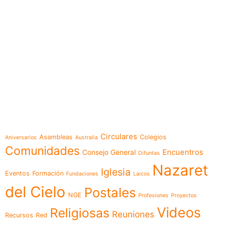
e-learning
Temáticas
Circulares
Asambleas
Colegios
Aniversarios
Australia
Comunidades
Encuentros
Consejo General
Difuntas
Nazaret
Iglesia
Eventos
Formación
Fundaciones
Laicos
del Cielo
Postales
NGE
Profesiones
Proyectos
Videos
Religiosas
Reuniones
Recursos
Red