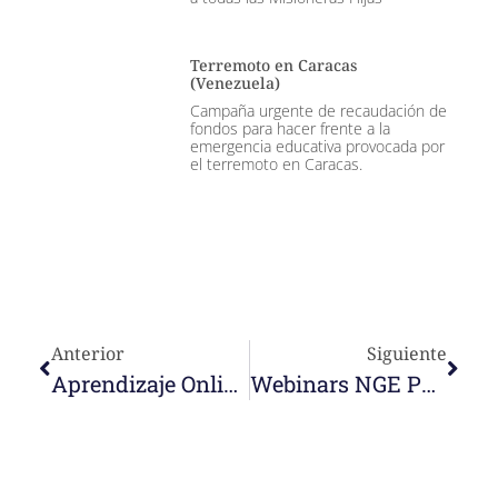
Terremoto en Caracas
(Venezuela)
Campaña urgente de recaudación de
fondos para hacer frente a la
emergencia educativa provocada por
el terremoto en Caracas.
Anterior
Siguiente
Aprendizaje Online, Explicado Por Un Alumno De 4 Años. Nazaret Bello
Webinars NGE Publicados Nazaretglobaleducation.org