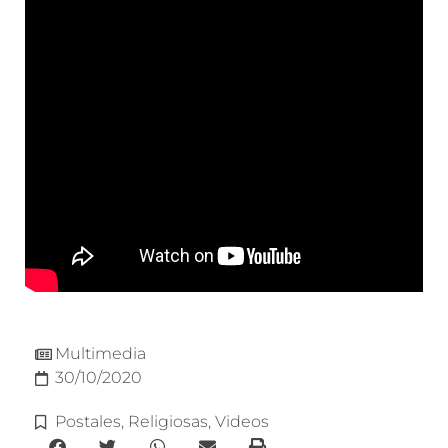
Multimedia
30/10/2020
Postales
,
Religiosas
,
Videos