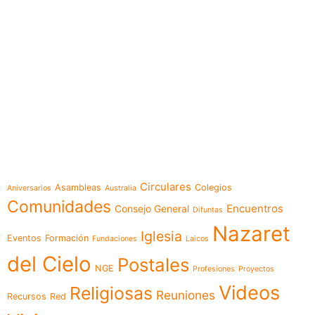
e-learning
Temáticas
Circulares
Asambleas
Colegios
Aniversarios
Australia
Comunidades
Encuentros
Consejo General
Difuntas
Nazaret
Iglesia
Eventos
Formación
Fundaciones
Laicos
del Cielo
Postales
NGE
Profesiones
Proyectos
Videos
Religiosas
Reuniones
Recursos
Red