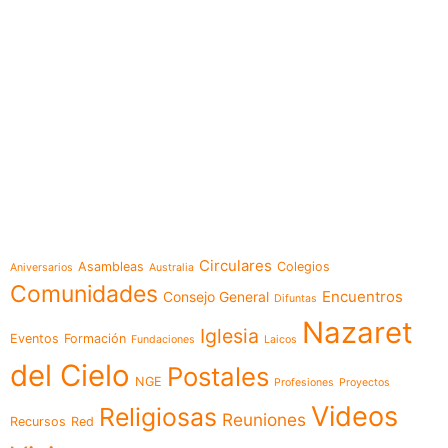
e-learning
Temáticas
Circulares
Asambleas
Colegios
Aniversarios
Australia
Comunidades
Encuentros
Consejo General
Difuntas
Nazaret
Iglesia
Eventos
Formación
Fundaciones
Laicos
del Cielo
Postales
NGE
Profesiones
Proyectos
Videos
Religiosas
Reuniones
Recursos
Red