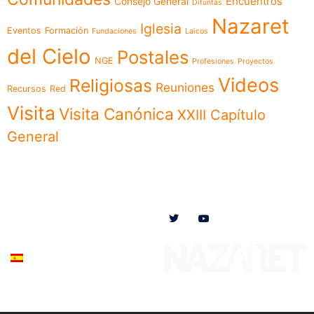
Encuentros
Consejo General
Difuntas
Nazaret
Iglesia
Eventos
Formación
Fundaciones
Laicos
del Cielo
Postales
NGE
Profesiones
Proyectos
Videos
Religiosas
Reuniones
Recursos
Red
Visita
Visita Canónica
XXIII Capítulo
General
Menú
Síguenos en
Noticias
Somos
Obras
Documentos
Participa
Español