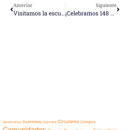
Anterior
Siguiente
Visitamos la escuela de la misión compartida en Timor-Leste
¡Celebramos 148 años desde la fundación de la Congregación!
e-learning
Temáticas
Circulares
Asambleas
Colegios
Aniversarios
Australia
Comunidades