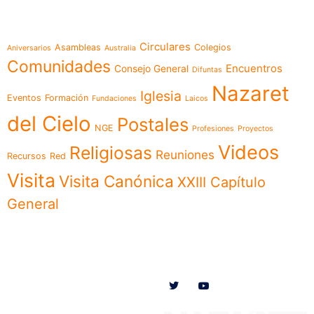
Temáticas
Circulares
Asambleas
Colegios
Aniversarios
Australia
Comunidades
Encuentros
Consejo General
Difuntas
Nazaret
Iglesia
Eventos
Formación
Fundaciones
Laicos
del Cielo
Postales
NGE
Profesiones
Proyectos
Videos
Religiosas
Reuniones
Recursos
Red
Visita
Visita Canónica
XXIII Capítulo
General
Menú
Síguenos en
Noticias
Somos
Obras
Documentos
Participa