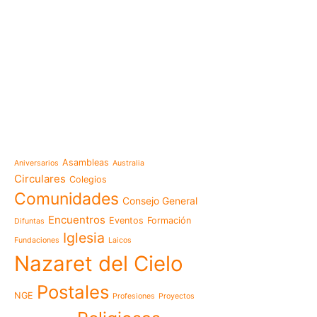
e-learning
Noticias
Venezuela después del t
esperanza también se r
Temáticas
la escuela
Mensaje de la Madre Gen
Asambleas
Aniversarios
Australia
memoria es hacernos p
Circulares
Colegios
Las Misioneras Hijas de
Comunidades
Consejo General
Familia de Nazaret cel
aniversario de su funda
Encuentros
Eventos
Formación
Difuntas
llamado a vivir la memo
Iglesia
Fundaciones
Laicos
Misioneras de Nazaret p
Nazaret del Cielo
Encuentro Nacional de 
Pastoral Vocacional 20
Postales
NGE
Profesiones
Proyectos
Nazaret en Camerún: e
transforma vidas desde 