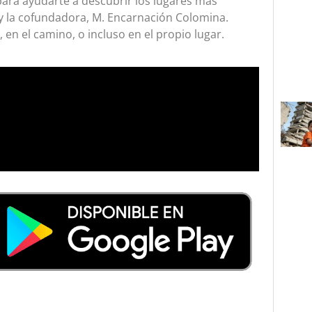
para ayudarte a descubrir los lugares más
 y la cofundadora, M. Encarnación Colomina.
 en el camino, o incluso en el propio lugar.