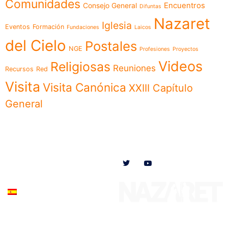
Comunidades
Encuentros
Consejo General
Difuntas
Nazaret
Iglesia
Eventos
Formación
Fundaciones
Laicos
del Cielo
Postales
NGE
Profesiones
Proyectos
Videos
Religiosas
Reuniones
Recursos
Red
Visita
Visita Canónica
XXIII Capítulo
General
Menú
Síguenos en
Noticias
Somos
Obras
Documentos
Participa
Español