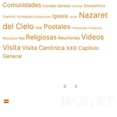
Comunidades
Encuentros
Consejo General
Difuntas
Nazaret
Iglesia
Eventos
Formación
Fundaciones
Laicos
del Cielo
Postales
NGE
Profesiones
Proyectos
Videos
Religiosas
Reuniones
Recursos
Red
Visita
Visita Canónica
XXIII Capítulo
General
Menú
Síguenos en
Noticias
Somos
Obras
Documentos
Participa
Español