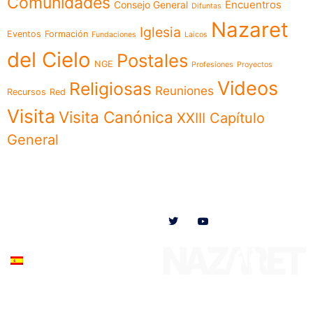
Comunidades
Encuentros
Consejo General
Difuntas
Nazaret
Iglesia
Eventos
Formación
Fundaciones
Laicos
del Cielo
Postales
NGE
Profesiones
Proyectos
Videos
Religiosas
Reuniones
Recursos
Red
Visita
Visita Canónica
XXIII Capítulo
General
Menú
Síguenos en
Noticias
Somos
Obras
Documentos
Participa
Español