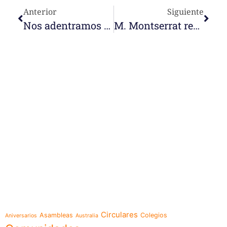
Anterior
Siguiente
Nos adentramos en la comunidad de Darwin (Australia) para conocer el día a día de las religiosas
M. Montserrat realiza Visita Canónica en Bello (Colombia). La comunidad la acoge con este video…
e-learning
Temáticas
Circulares
Asambleas
Colegios
Aniversarios
Australia