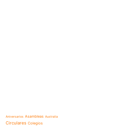
e-learning
Noticias
Venezuela después del t
esperanza también se r
Temáticas
la escuela
Mensaje de la Madre Gen
Asambleas
Aniversarios
Australia
memoria es hacernos p
Circulares
Colegios
Las Misioneras Hijas de