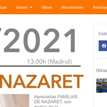
cias
Somos
Obras
Documentos
Partici
Com
Otros