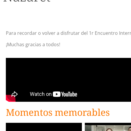
Para recordar o volver a disfrutar del 1r Encuentro Inter
¡Muchas gracias a todos!
Momentos memorables