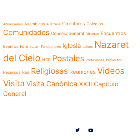
Temáticas
Circulares
Asambleas
Colegios
Aniversarios
Australia
Comunidades
Encuentros
Consejo General
Difuntas
Nazaret
Iglesia
Eventos
Formación
Fundaciones
Laicos
del Cielo
Postales
NGE
Profesiones
Proyectos
Videos
Religiosas
Reuniones
Recursos
Red
Visita
Visita Canónica
XXIII Capítulo
General
Menú
Síguenos en
Noticias
Somos
Obras
Documentos