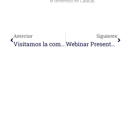
el terremoto en Caracas.
Anterior
Siguiente
Visitamos la comunidad y colegio Madre Cecilia Cros de Curitiba (Brasil)
Webinar Presentación del libro «Un nombre nuevo»
e-learning