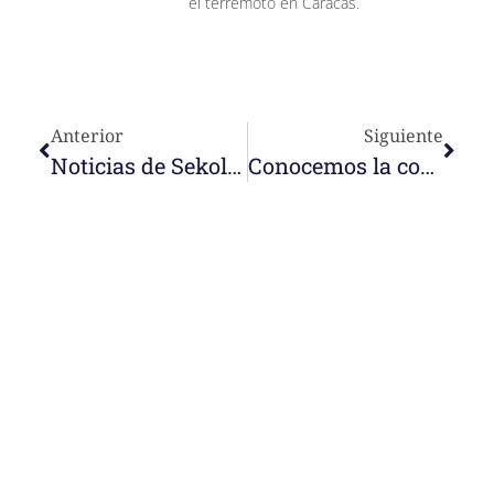
el terremoto en Caracas.
Anterior
Siguiente
Noticias de Sekolah Nazareth en Ende
Conocemos la comunidad y obra João d’Abreu, Dianópolis (Brasil)
e-learning