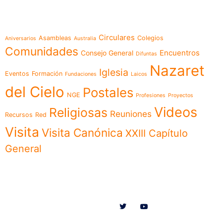
Temáticas
Circulares
Asambleas
Colegios
Aniversarios
Australia
Comunidades
Encuentros
Consejo General
Difuntas
Nazaret
Iglesia
Eventos
Formación
Fundaciones
Laicos
del Cielo
Postales
NGE
Profesiones
Proyectos
Videos
Religiosas
Reuniones
Recursos
Red
Visita
Visita Canónica
XXIII Capítulo
General
Menú
Síguenos en
Noticias
Somos
Obras
Documentos