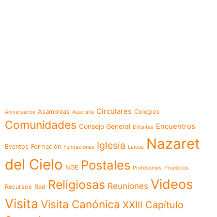
e-learning
Temáticas
Circulares
Asambleas
Colegios
Aniversarios
Australia
Comunidades
Encuentros
Consejo General
Difuntas
Nazaret
Iglesia
Eventos
Formación
Fundaciones
Laicos
del Cielo
Postales
NGE
Profesiones
Proyectos
Videos
Religiosas
Reuniones
Recursos
Red
Visita
Visita Canónica
XXIII Capítulo