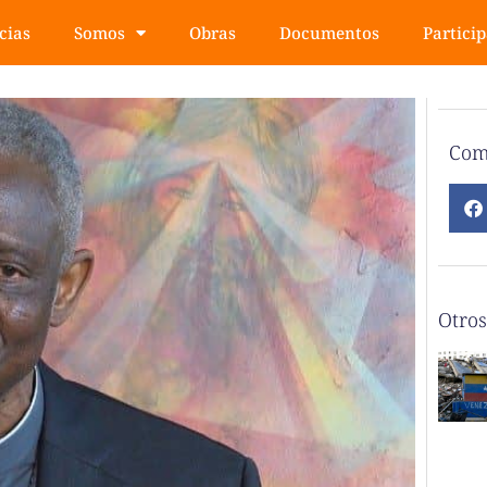
cias
Somos
Obras
Documentos
Partici
Com
Otros