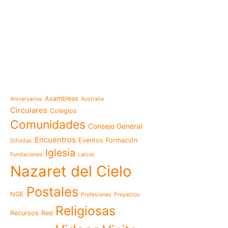
e-learning
Noticias
Venezuela después del t
esperanza también se r
Temáticas
la escuela
Mensaje de la Madre Gen
Asambleas
Aniversarios
Australia
memoria es hacernos p
Circulares
Colegios
Las Misioneras Hijas de
Comunidades
Consejo General
Familia de Nazaret cel
aniversario de su funda
Encuentros
Eventos
Formación
Difuntas
llamado a vivir la memo
Iglesia
Fundaciones
Laicos
Misioneras de Nazaret p
Nazaret del Cielo
Encuentro Nacional de 
Pastoral Vocacional 20
Postales
NGE
Profesiones
Proyectos
Nazaret en Camerún: e
transforma vidas desde 
Religiosas
Recursos
Red
cuidado