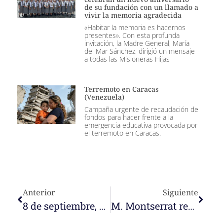
de su fundación con un llamado a
vivir la memoria agradecida
«Habitar la memoria es hacernos
presentes». Con esta profunda
invitación, la Madre General, María
del Mar Sánchez, dirigió un mensaje
a todas las Misioneras Hijas
Terremoto en Caracas
(Venezuela)
Campaña urgente de recaudación de
fondos para hacer frente a la
emergencia educativa provocada por
el terremoto en Caracas.
Anterior
Siguiente
8 de septiembre, Fiesta del Nacimiento de María. Las junioras Ersin y Sari renuevan sus votos temporales
M. Montserrat realiza la visita canónica online en Puerto Ayacucho