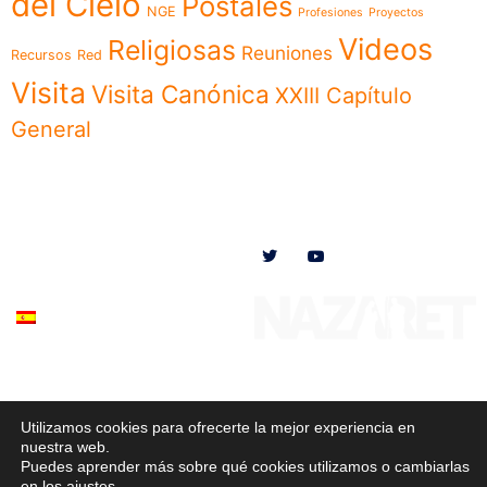
del Cielo
Postales
NGE
Profesiones
Proyectos
Videos
Religiosas
Reuniones
Recursos
Red
Visita
Visita Canónica
XXIII Capítulo
General
Menú
Síguenos en
Noticias
Somos
Obras
Documentos
Participa
Español
Utilizamos cookies para ofrecerte la mejor experiencia en
© 2020 Misioneras Nazaret. Todos los derechos reservados
nuestra web.
Puedes aprender más sobre qué cookies utilizamos o cambiarlas
Política de Privacidad
–
Política de Cookies
–
Aviso Legal
en los
ajustes
.