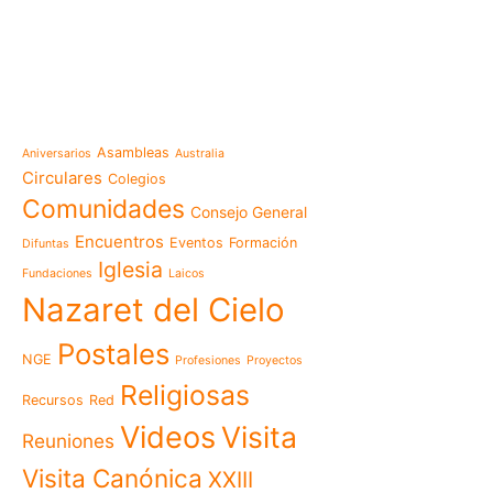
e-learning
Noticias
Venezuela después del t
esperanza también se r
Temáticas
la escuela
Mensaje de la Madre Gen
Asambleas
Aniversarios
Australia
memoria es hacernos p
Circulares
Colegios
Las Misioneras Hijas de
Comunidades
Consejo General
Familia de Nazaret cel
aniversario de su funda
Encuentros
Eventos
Formación
Difuntas
llamado a vivir la memo
Iglesia
Fundaciones
Laicos
Misioneras de Nazaret p
Nazaret del Cielo
Encuentro Nacional de 
Pastoral Vocacional 20
Postales
NGE
Profesiones
Proyectos
Nazaret en Camerún: e
transforma vidas desde 
Religiosas
Recursos
Red
cuidado
Videos
Visita
125 años de un legado q
Reuniones
El eco del Papa León XIV
Visita Canónica
XXIII
visita histórica que des