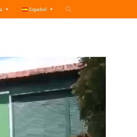
pa
Español
a de Güímar