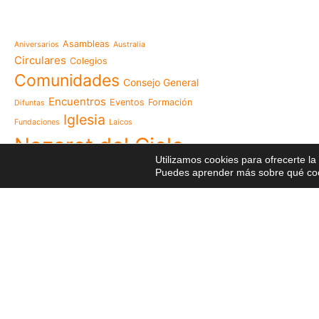
esperanza también se r
Temáticas
la escuela
Mensaje de la Madre Gen
Asambleas
Aniversarios
Australia
memoria es hacernos p
Circulares
Colegios
Las Misioneras Hijas de
Comunidades
Consejo General
Familia de Nazaret cel
aniversario de su funda
Encuentros
Eventos
Formación
Difuntas
llamado a vivir la memo
Iglesia
Fundaciones
Laicos
Misioneras de Nazaret p
Nazaret del Cielo
Encuentro Nacional de 
Utilizamos cookies para ofrecerte l
Pastoral Vocacional 20
Postales
Puedes aprender más sobre qué cook
NGE
Profesiones
Proyectos
Nazaret en Camerún: e
transforma vidas desde 
Religiosas
Recursos
Red
cuidado
Videos
Visita
125 años de un legado q
Reuniones
El eco del Papa León XIV
Visita Canónica
XXIII
visita histórica que des
Capítulo General
en Camerún
Encuentro Nacional del
Nazaret 2026: vivir el Ev