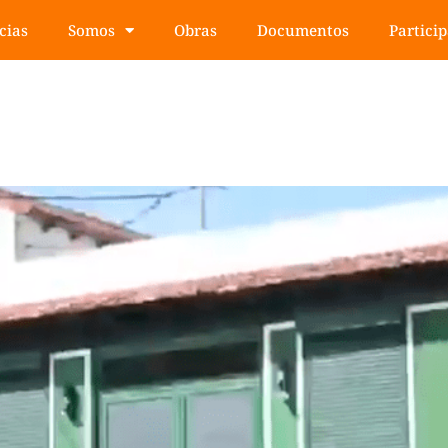
cias
Somos
Obras
Documentos
Partici
ad de la Casa Sagrada Famili