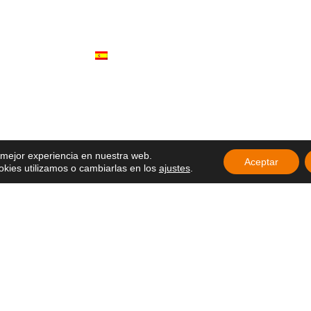
Somos
econstruye desde
Obras
Documentos
eral: «Habitar la
Participa
resentes»
Español
 la Sagrada
ebran un nuevo
ción con un
ria agradecida
articipan en el
Delegados de
a mejor experiencia en nuestra web.
26 en Ecuador
Aceptar
ies utilizamos o cambiarlas en los
ajustes
.
ducación que
la esperanza y el
ue sigue vivo
 en África: una
pierta esperanza
 Movimiento Laical
angelio en la vida