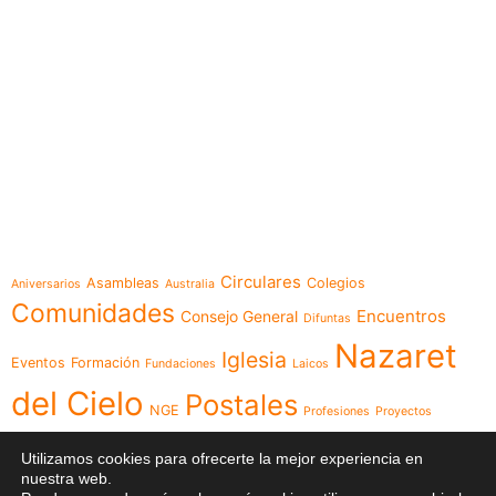
e-learning
Temáticas
Circulares
Asambleas
Colegios
Aniversarios
Australia
Comunidades
Encuentros
Consejo General
Difuntas
Nazaret
Iglesia
Eventos
Formación
Fundaciones
Laicos
del Cielo
Postales
NGE
Profesiones
Proyectos
Videos
Religiosas
Reuniones
Recursos
Red
Utilizamos cookies para ofrecerte la mejor experiencia en
nuestra web.
Visita
Visita Canónica