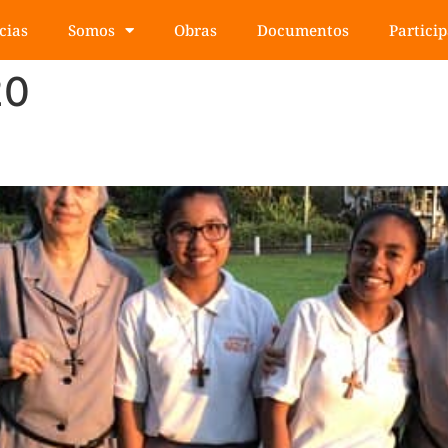
cias
Somos
Obras
Documentos
Partici
20
n