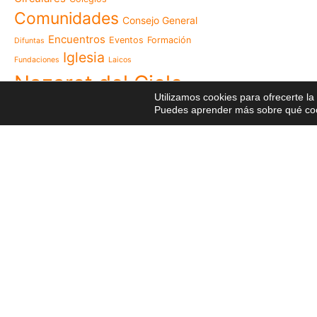
Las Misioneras Hijas de
Comunidades
Consejo General
Familia de Nazaret cel
aniversario de su funda
Encuentros
Eventos
Formación
Difuntas
llamado a vivir la memo
Iglesia
Fundaciones
Laicos
Misioneras de Nazaret p
Nazaret del Cielo
Encuentro Nacional de 
Utilizamos cookies para ofrecerte l
Pastoral Vocacional 20
Postales
Puedes aprender más sobre qué cook
NGE
Profesiones
Proyectos
Nazaret en Camerún: e
transforma vidas desde 
Religiosas
Recursos
Red
cuidado
Videos
Visita
125 años de un legado q
Reuniones
El eco del Papa León XIV
Visita Canónica
XXIII
visita histórica que des
Capítulo General
en Camerún
Encuentro Nacional del
Nazaret 2026: vivir el Ev
cotidiana