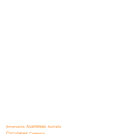
e-learning
Noticias
Venezuela después del t
esperanza también se r
Temáticas
la escuela
Mensaje de la Madre Gen
Asambleas
Aniversarios
Australia
memoria es hacernos p
Circulares
Colegios