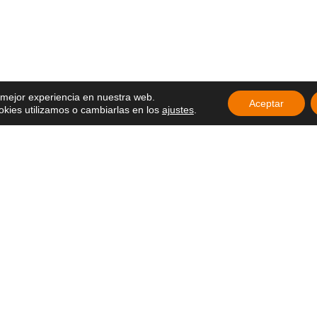
 la Sagrada
ebran un nuevo
ción con un
ria agradecida
articipan en el
Delegados de
a mejor experiencia en nuestra web.
26 en Ecuador
Aceptar
ies utilizamos o cambiarlas en los
ajustes
.
ducación que
la esperanza y el
ue sigue vivo
 en África: una
pierta esperanza
 Movimiento Laical
angelio en la vida