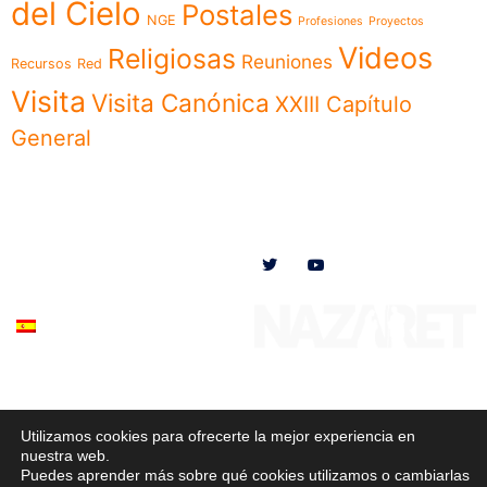
del Cielo
Postales
NGE
Profesiones
Proyectos
Videos
Religiosas
Reuniones
Recursos
Red
Visita
Visita Canónica
XXIII Capítulo
General
Menú
Síguenos en
Noticias
Somos
Obras
Documentos
Participa
Español
Utilizamos cookies para ofrecerte la mejor experiencia en
© 2020 Misioneras Nazaret. Todos los derechos reservados
nuestra web.
Puedes aprender más sobre qué cookies utilizamos o cambiarlas
Política de Privacidad
–
Política de Cookies
–
Aviso Legal