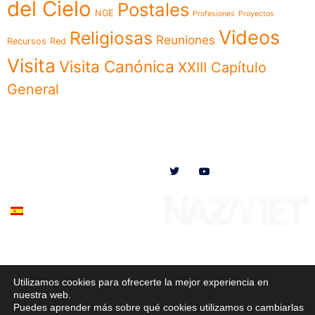
del Cielo
Postales
NGE
Profesiones
Proyectos
Videos
Religiosas
Reuniones
Recursos
Red
Visita
Visita Canónica
XXIII Capítulo
General
Menú
Síguenos en
Noticias
Somos
Obras
Documentos
Participa
Español
Utilizamos cookies para ofrecerte la mejor experiencia en
© 2020 Misioneras Nazaret. Todos los derechos reservados
nuestra web.
Puedes aprender más sobre qué cookies utilizamos o cambiarlas
Política de Privacidad
–
Política de Cookies
–
Aviso Legal