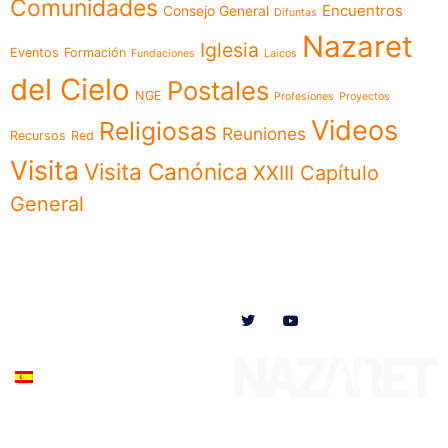
Comunidades
Encuentros
Consejo General
Difuntas
Nazaret
Iglesia
Eventos
Formación
Fundaciones
Laicos
del Cielo
Postales
NGE
Profesiones
Proyectos
Videos
Religiosas
Reuniones
Recursos
Red
Visita
Visita Canónica
XXIII Capítulo
General
Menú
Síguenos en
Noticias
Somos
Obras
Documentos
Participa
Español