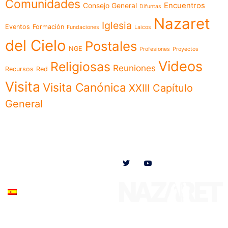
Comunidades
Encuentros
Consejo General
Difuntas
Nazaret
Iglesia
Eventos
Formación
Fundaciones
Laicos
del Cielo
Postales
NGE
Profesiones
Proyectos
Videos
Religiosas
Reuniones
Recursos
Red
Visita
Visita Canónica
XXIII Capítulo
General
Menú
Síguenos en
Noticias
Somos
Obras
Documentos
Participa
Español