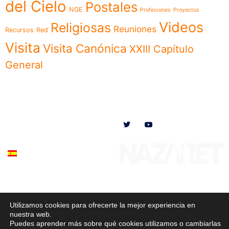
del Cielo
Postales
NGE
Profesiones
Proyectos
Videos
Religiosas
Reuniones
Recursos
Red
Visita
Visita Canónica
XXIII Capítulo
General
Menú
Síguenos en
Noticias
Somos
Obras
Documentos
Participa
Español
Utilizamos cookies para ofrecerte la mejor experiencia en
© 2020 Misioneras Nazaret. Todos los derechos reservados
nuestra web.
Puedes aprender más sobre qué cookies utilizamos o cambiarlas
Política de Privacidad
–
Política de Cookies
–
Aviso Legal