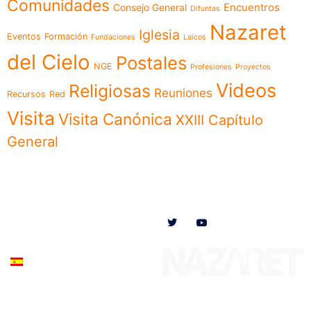
Comunidades
Encuentros
Consejo General
Difuntas
Nazaret
Iglesia
Eventos
Formación
Fundaciones
Laicos
del Cielo
Postales
NGE
Profesiones
Proyectos
Videos
Religiosas
Reuniones
Recursos
Red
Visita
Visita Canónica
XXIII Capítulo
General
Menú
Síguenos en
Noticias
Somos
Obras
Documentos
Participa
Español