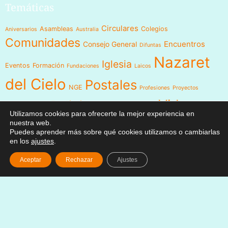
Temáticas
Circulares
Asambleas
Colegios
Aniversarios
Australia
Comunidades
Encuentros
Consejo General
Difuntas
Nazaret
Iglesia
Eventos
Formación
Fundaciones
Laicos
del Cielo
Postales
NGE
Profesiones
Proyectos
Videos
Religiosas
Reuniones
Recursos
Red
Utilizamos cookies para ofrecerte la mejor experiencia en
Visita
nuestra web.
Visita Canónica
XXIII Capítulo
Puedes aprender más sobre qué cookies utilizamos o cambiarlas
General
en los
ajustes
.
Aceptar
Rechazar
Ajustes
Menú
Síguenos en
Noticias
Somos
Obras
Documentos
Participa