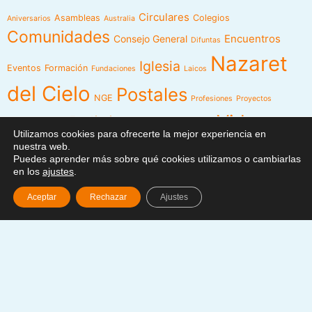
Circulares
Asambleas
Colegios
Aniversarios
Australia
Comunidades
Encuentros
Consejo General
Difuntas
Nazaret
Iglesia
Eventos
Formación
Fundaciones
Laicos
del Cielo
Postales
NGE
Profesiones
Proyectos
Videos
Religiosas
Reuniones
Recursos
Red
Utilizamos cookies para ofrecerte la mejor experiencia en
Visita
nuestra web.
Visita Canónica
XXIII Capítulo
Puedes aprender más sobre qué cookies utilizamos o cambiarlas
General
en los
ajustes
.
Aceptar
Rechazar
Ajustes
Menú
Síguenos en
Noticias
Somos
Obras
Documentos
Participa
Español