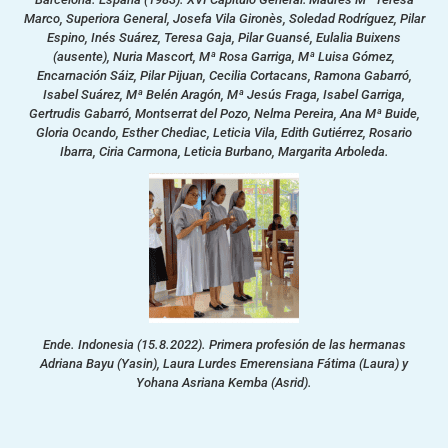
Marco, Superiora General, Josefa Vila Gironès, Soledad Rodríguez, Pilar
Espino, Inés Suárez, Teresa Gaja, Pilar Guansé, Eulalia Buixens
(ausente), Nuria Mascort, Mª Rosa Garriga, Mª Luisa Gómez,
Encarnación Sáiz, Pilar Pijuan, Cecilia Cortacans, Ramona Gabarró,
Isabel Suárez, Mª Belén Aragón, Mª Jesús Fraga, Isabel Garriga,
Gertrudis Gabarró, Montserrat del Pozo, Nelma Pereira, Ana Mª Buide,
Gloria Ocando, Esther Chediac, Leticia Vila, Edith Gutiérrez, Rosario
Ibarra, Ciria Carmona, Leticia Burbano, Margarita Arboleda.
Ende. Indonesia (15.8.2022). Primera profesión de las hermanas
Adriana Bayu (Yasin), Laura Lurdes Emerensiana Fátima (Laura) y
Yohana Asriana Kemba (Asrid).