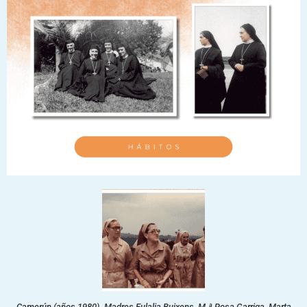
Camerún (años 1980). Madres Eulalia Buixens, M.ª Rosa Garriga, Marta