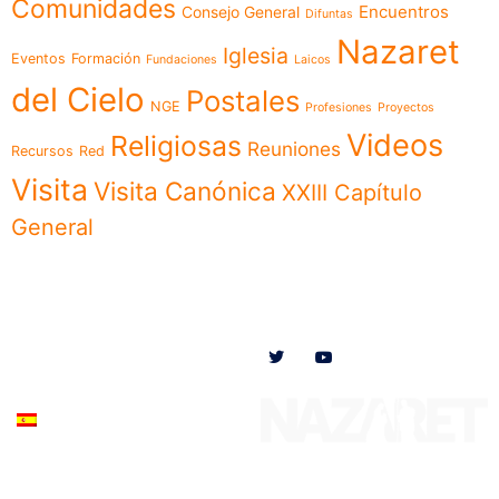
Comunidades
Encuentros
Consejo General
Difuntas
Nazaret
Iglesia
Eventos
Formación
Fundaciones
Laicos
del Cielo
Postales
NGE
Profesiones
Proyectos
Videos
Religiosas
Reuniones
Recursos
Red
Visita
Visita Canónica
XXIII Capítulo
General
Menú
Síguenos en
Noticias
Somos
Obras
Documentos
Participa
Español