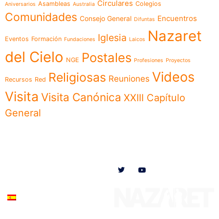
Circulares
Asambleas
Colegios
Aniversarios
Australia
Comunidades
Encuentros
Consejo General
Difuntas
Nazaret
Iglesia
Eventos
Formación
Fundaciones
Laicos
del Cielo
Postales
NGE
Profesiones
Proyectos
Videos
Religiosas
Reuniones
Recursos
Red
Visita
Visita Canónica
XXIII Capítulo
General
Menú
Síguenos en
Noticias
Somos
Obras
Documentos
Participa
Español