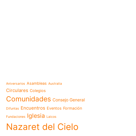
e-learning
Noticias
Venezuela después del t
esperanza también se r
Temáticas
la escuela
Mensaje de la Madre Gen
Asambleas
Aniversarios
Australia
memoria es hacernos p
Circulares
Colegios
Las Misioneras Hijas de
Comunidades
Consejo General
Familia de Nazaret cel
aniversario de su funda
Encuentros
Eventos
Formación
Difuntas
llamado a vivir la memo
Iglesia
Fundaciones
Laicos
Misioneras de Nazaret p
Nazaret del Cielo
Encuentro Nacional de 
Pastoral Vocacional 20