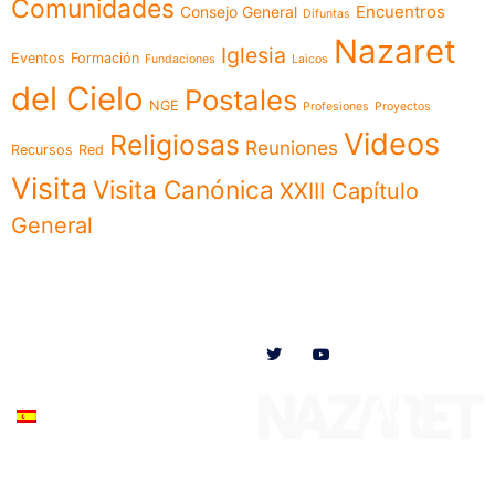
Comunidades
Encuentros
Consejo General
Difuntas
Nazaret
Iglesia
Eventos
Formación
Fundaciones
Laicos
del Cielo
Postales
NGE
Profesiones
Proyectos
Videos
Religiosas
Reuniones
Recursos
Red
Visita
Visita Canónica
XXIII Capítulo
General
Menú
Síguenos en
Noticias
Somos
Obras
Documentos
Participa
Español