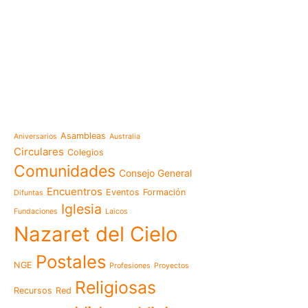
e-learning
Noticias
Venezuela después del t
esperanza también se r
Temáticas
la escuela
Mensaje de la Madre Gen
Asambleas
Aniversarios
Australia
memoria es hacernos p
Circulares
Colegios
Las Misioneras Hijas de
Comunidades
Consejo General
Familia de Nazaret cel
aniversario de su funda
Encuentros
Eventos
Formación
Difuntas
llamado a vivir la memo
Iglesia
Fundaciones
Laicos
Misioneras de Nazaret p
Nazaret del Cielo
Encuentro Nacional de 
Pastoral Vocacional 20
Postales
NGE
Profesiones
Proyectos
Nazaret en Camerún: e
transforma vidas desde 
Religiosas
Recursos
Red
cuidado