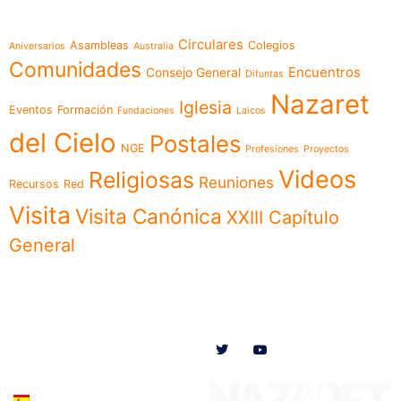
Temáticas
Circulares
Asambleas
Colegios
Aniversarios
Australia
Comunidades
Encuentros
Consejo General
Difuntas
Nazaret
Iglesia
Eventos
Formación
Fundaciones
Laicos
del Cielo
Postales
NGE
Profesiones
Proyectos
Videos
Religiosas
Reuniones
Recursos
Red
Visita
Visita Canónica
XXIII Capítulo
General
Menú
Síguenos en
Noticias
Somos
Obras
Documentos
Participa
Español