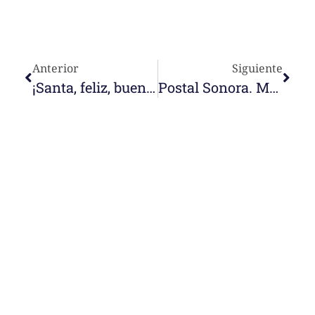
Anterior
Siguiente
¡Santa, feliz, buena Pascua! ¡Ha resucitado el Señor!
Postal Sonora. Marlina Aragua
e-learning