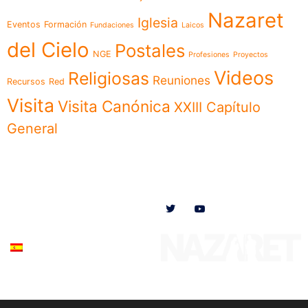
Nazaret
Iglesia
Eventos
Formación
Fundaciones
Laicos
del Cielo
Postales
NGE
Profesiones
Proyectos
Videos
Religiosas
Reuniones
Recursos
Red
Visita
Visita Canónica
XXIII Capítulo
General
Menú
Síguenos en
Noticias
Somos
Obras
Documentos
Participa
Español