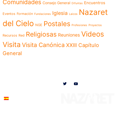
Comunidades
Encuentros
Consejo General
Difuntas
Nazaret
Iglesia
Eventos
Formación
Fundaciones
Laicos
del Cielo
Postales
NGE
Profesiones
Proyectos
Videos
Religiosas
Reuniones
Recursos
Red
Visita
Visita Canónica
XXIII Capítulo
General
Menú
Síguenos en
Noticias
Somos
Obras
Documentos
Participa
Español