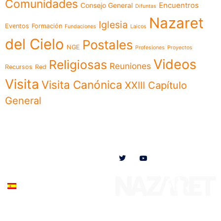
Comunidades
Encuentros
Consejo General
Difuntas
Nazaret
Iglesia
Eventos
Formación
Fundaciones
Laicos
del Cielo
Postales
NGE
Profesiones
Proyectos
Videos
Religiosas
Reuniones
Recursos
Red
Visita
Visita Canónica
XXIII Capítulo
General
Menú
Síguenos en
Noticias
Somos
Obras
Documentos
Participa
Español