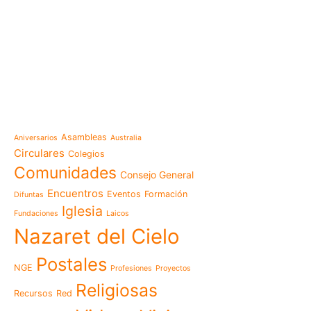
e-learning
Noticias
Venezuela después del t
esperanza también se r
Temáticas
la escuela
Mensaje de la Madre Gen
Asambleas
Aniversarios
Australia
memoria es hacernos p
Circulares
Colegios
Las Misioneras Hijas de
Comunidades
Consejo General
Familia de Nazaret cel
aniversario de su funda
Encuentros
Eventos
Formación
Difuntas
llamado a vivir la memo
Iglesia
Fundaciones
Laicos
Misioneras de Nazaret p
Nazaret del Cielo
Encuentro Nacional de 
Pastoral Vocacional 20
Postales
NGE
Profesiones
Proyectos
Nazaret en Camerún: e
transforma vidas desde 
Religiosas
Recursos
Red
cuidado